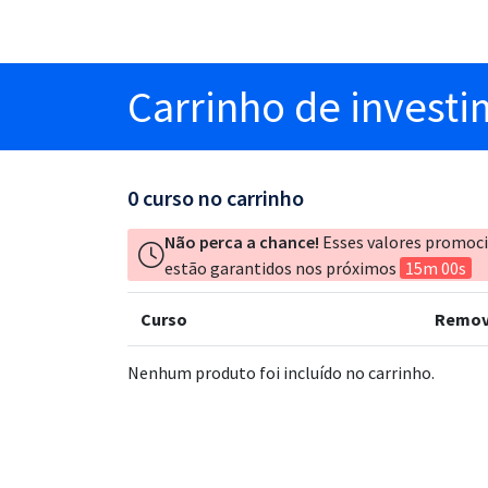
Carrinho
de invest
0
curso no carrinho
Não perca a chance!
Esses valores promoc
estão garantidos nos próximos
15m 00s
Curso
Remov
Nenhum produto foi incluído no carrinho.