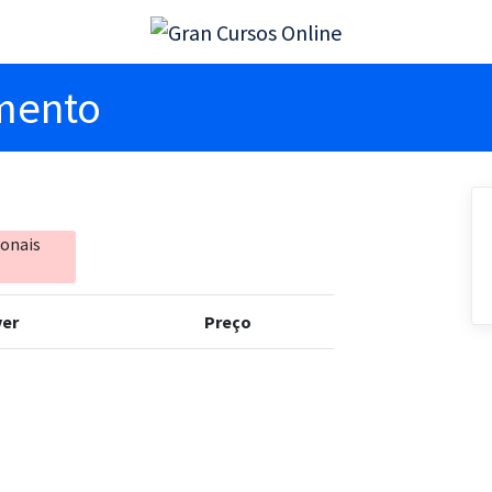
imento
ionais
er
Preço