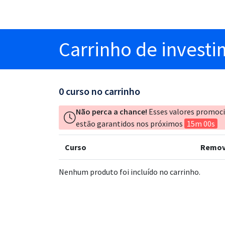
Carrinho
de invest
0
curso no carrinho
Não perca a chance!
Esses valores promoc
estão garantidos nos próximos
15m 00s
Curso
Remov
Nenhum produto foi incluído no carrinho.