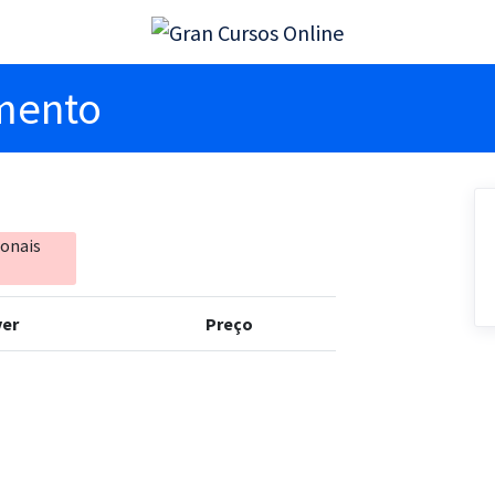
imento
ionais
er
Preço