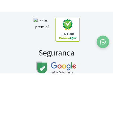
RA 1000
Segurança
Fale conosco:
WhatsApp
Seg a sex (exceto feriados) / das 8h às 20h
Sábado (9h às 13h)