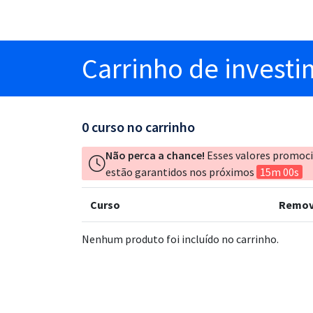
Carrinho
de invest
0
curso no carrinho
Não perca a chance!
Esses valores promoc
estão garantidos nos próximos
15m 00s
Curso
Remov
Nenhum produto foi incluído no carrinho.