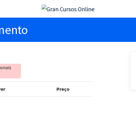
imento
ionais
er
Preço