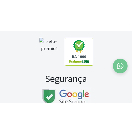
RA 1000
Segurança
Fale conosco:
WhatsApp
Seg a sex (exceto feriados) / das 8h às 20h
Sábado (9h às 13h)