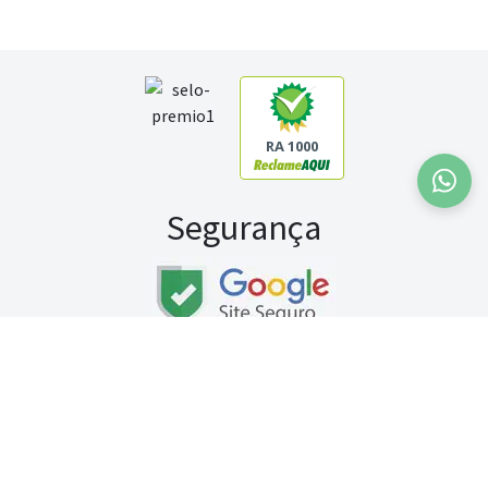
RA 1000
Segurança
Fale conosco:
WhatsApp
Seg a sex (exceto feriados) / das 8h às 20h
Sábado (9h às 13h)