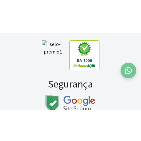
RA 1000
Segurança
Fale conosco:
WhatsApp
Seg a sex (exceto feriados) / das 8h às 20h
Sábado (9h às 13h)