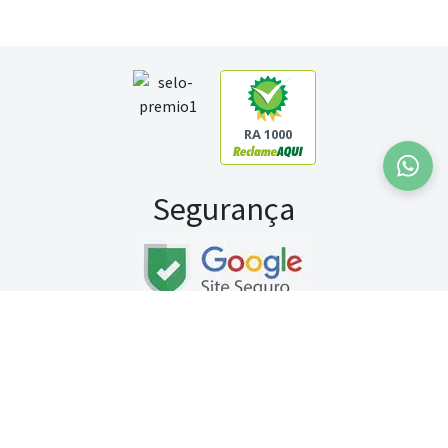
RA 1000
Segurança
Fale conosco:
WhatsApp
Seg a sex (exceto feriados) / das 8h às 20h
Sábado (9h às 13h)