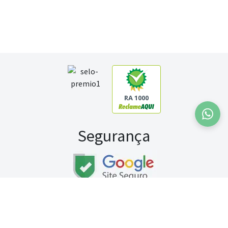
RA 1000
Segurança
Fale conosco:
WhatsApp
Seg a sex (exceto feriados) / das 8h às 20h
Sábado (9h às 13h)