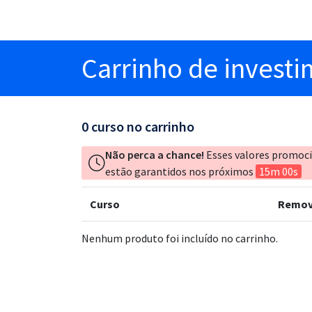
Carrinho
de invest
0
curso no carrinho
Não perca a chance!
Esses valores promoc
estão garantidos nos próximos
15m 00s
Curso
Remov
Nenhum produto foi incluído no carrinho.