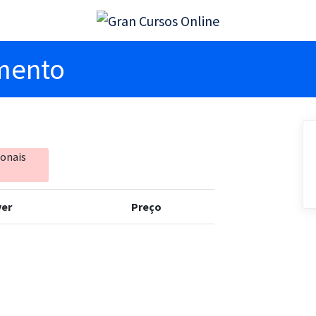
imento
ionais
er
Preço