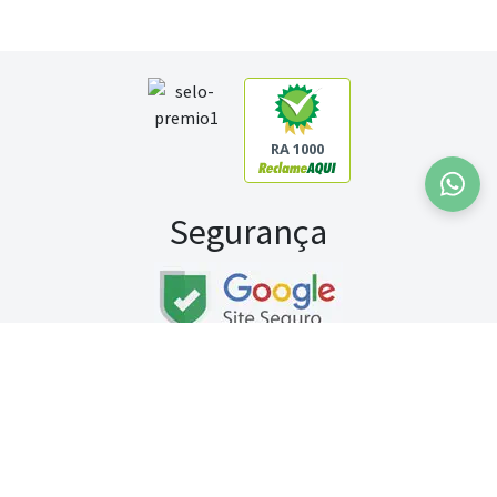
RA 1000
Segurança
Fale conosco:
WhatsApp
Seg a sex (exceto feriados) / das 8h às 20h
Sábado (9h às 13h)