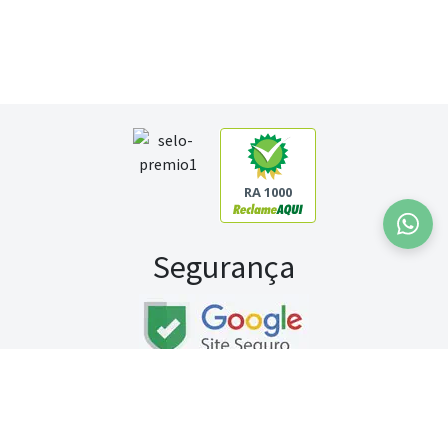
RA 1000
Segurança
Fale conosco:
WhatsApp
Seg a sex (exceto feriados) / das 8h às 20h
Sábado (9h às 13h)