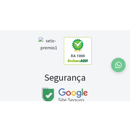
RA 1000
Segurança
Fale conosco:
WhatsApp
Seg a sex (exceto feriados) / das 8h às 20h
Sábado (9h às 13h)