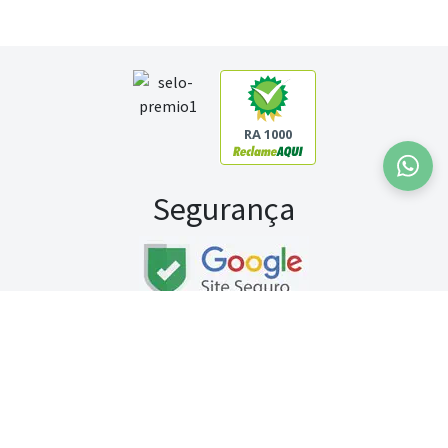
RA 1000
Segurança
Fale conosco:
WhatsApp
Seg a sex (exceto feriados) / das 8h às 20h
Sábado (9h às 13h)