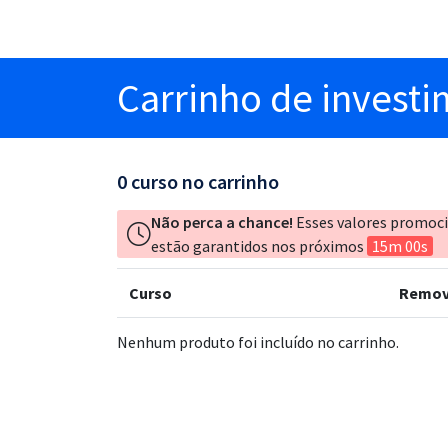
Carrinho
de invest
0
curso no carrinho
Não perca a chance!
Esses valores promoc
estão garantidos nos próximos
15m 00s
Curso
Remov
Nenhum produto foi incluído no carrinho.