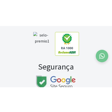
RA 1000
Segurança
Fale conosco:
WhatsApp
Seg a sex (exceto feriados) / das 8h às 20h
Sábado (9h às 13h)