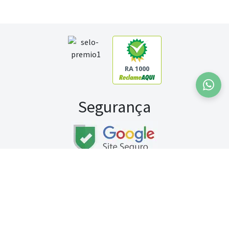
RA 1000
Segurança
Fale conosco:
WhatsApp
Seg a sex (exceto feriados) / das 8h às 20h
Sábado (9h às 13h)