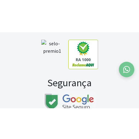
RA 1000
Segurança
Fale conosco:
WhatsApp
Seg a sex (exceto feriados) / das 8h às 20h
Sábado (9h às 13h)