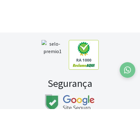
RA 1000
Segurança
Fale conosco:
WhatsApp
Seg a sex (exceto feriados) / das 8h às 20h
Sábado (9h às 13h)