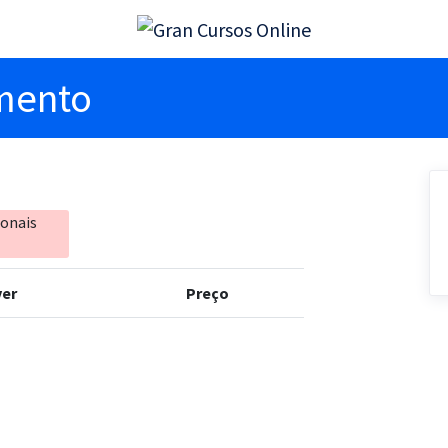
imento
ionais
er
Preço