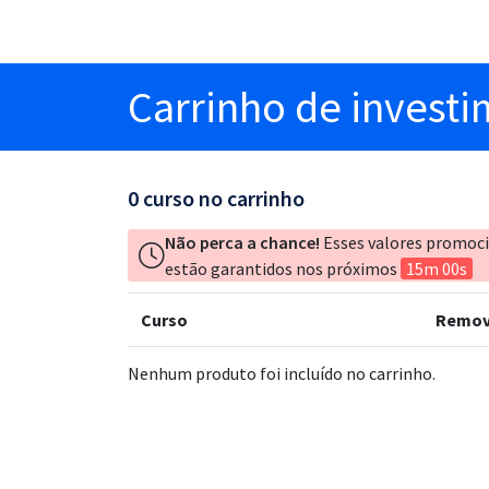
Carrinho
de invest
0
curso no carrinho
Não perca a chance!
Esses valores promoc
estão garantidos nos próximos
15m 00s
Curso
Remov
Nenhum produto foi incluído no carrinho.