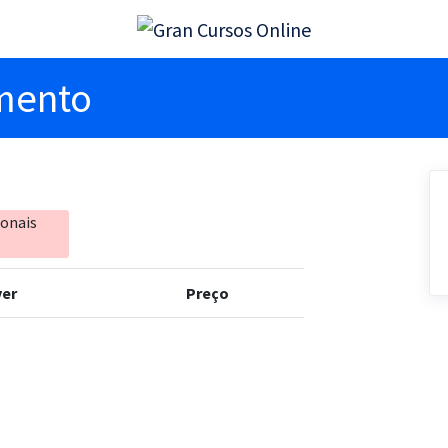
imento
ionais
er
Preço