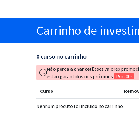
Carrinho
de invest
0
curso no carrinho
Não perca a chance!
Esses valores promoc
estão garantidos nos próximos
15m 00s
Curso
Remov
Nenhum produto foi incluído no carrinho.