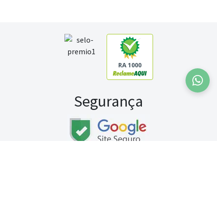
RA 1000
Segurança
Fale conosco:
WhatsApp
Seg a sex (exceto feriados) / das 8h às 20h
Sábado (9h às 13h)