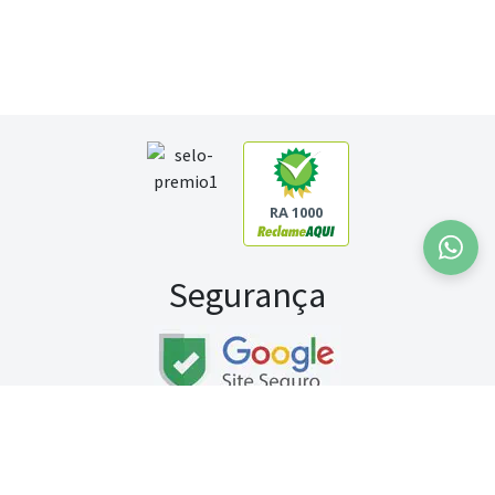
RA 1000
Segurança
Fale conosco:
WhatsApp
Seg a sex (exceto feriados) / das 8h às 20h
Sábado (9h às 13h)