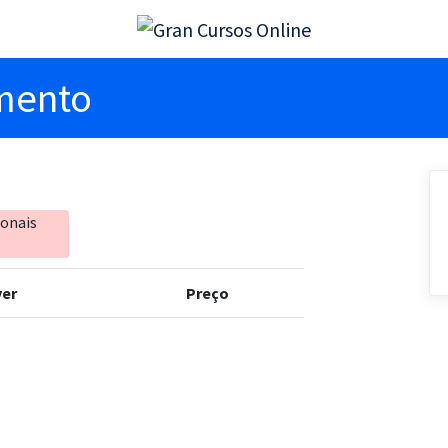
imento
ionais
er
Preço