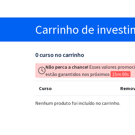
Carrinho
de invest
0
curso no carrinho
Não perca a chance!
Esses valores promoc
estão garantidos nos próximos
15m 00s
Curso
Remov
Nenhum produto foi incluído no carrinho.