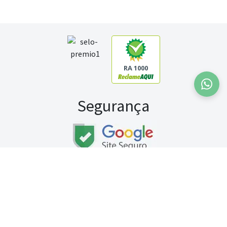
RA 1000
Segurança
Fale conosco:
WhatsApp
Seg a sex (exceto feriados) / das 8h às 20h
Sábado (9h às 13h)