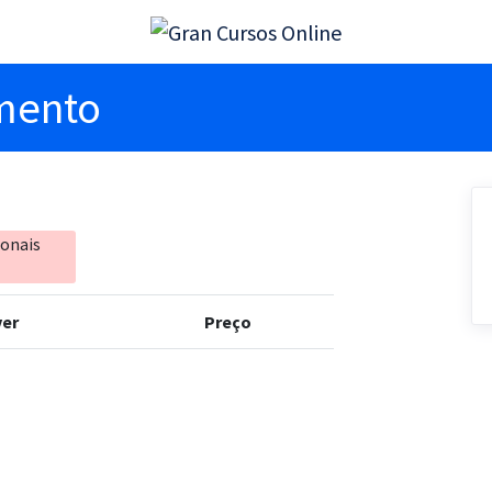
imento
ionais
er
Preço