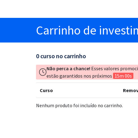
Carrinho
de invest
0
curso no carrinho
Não perca a chance!
Esses valores promoc
estão garantidos nos próximos
15m 00s
Curso
Remov
Nenhum produto foi incluído no carrinho.