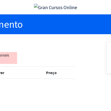
imento
ionais
er
Preço