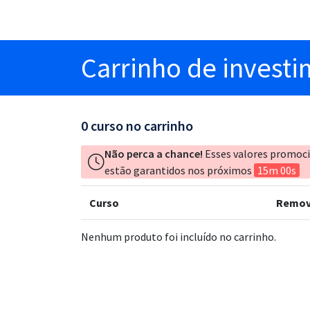
Carrinho
de invest
0
curso no carrinho
Não perca a chance!
Esses valores promoc
estão garantidos nos próximos
15m 00s
Curso
Remov
Nenhum produto foi incluído no carrinho.