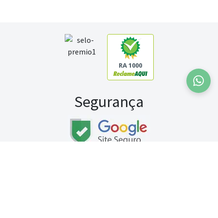
RA 1000
Segurança
Fale conosco:
WhatsApp
Seg a sex (exceto feriados) / das 8h às 20h
Sábado (9h às 13h)