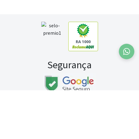
RA 1000
Segurança
Fale conosco:
WhatsApp
Seg a sex (exceto feriados) / das 8h às 20h
Sábado (9h às 13h)