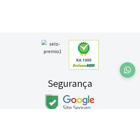
RA 1000
Segurança
Fale conosco:
WhatsApp
Seg a sex (exceto feriados) / das 8h às 20h
Sábado (9h às 13h)