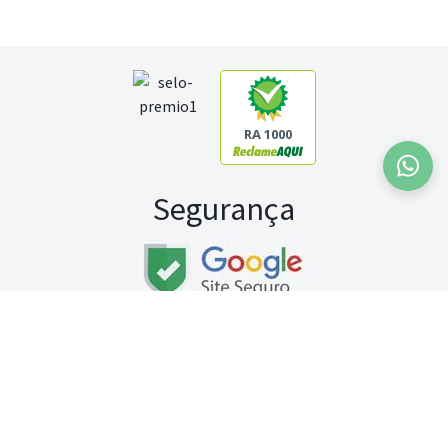
RA 1000
Segurança
Fale conosco:
WhatsApp
Seg a sex (exceto feriados) / das 8h às 20h
Sábado (9h às 13h)