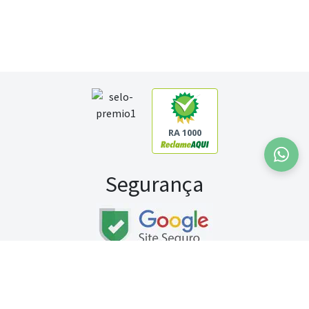
RA 1000
Segurança
Fale conosco:
WhatsApp
Seg a sex (exceto feriados) / das 8h às 20h
Sábado (9h às 13h)