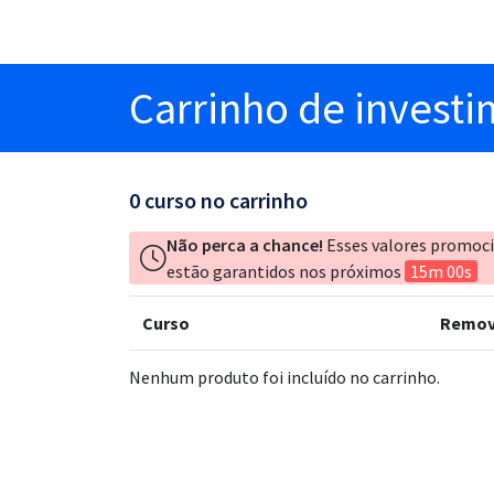
Carrinho
de invest
0
curso no carrinho
Não perca a chance!
Esses valores promoc
estão garantidos nos próximos
15m 00s
Curso
Remov
Nenhum produto foi incluído no carrinho.