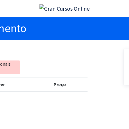
imento
ionais
er
Preço