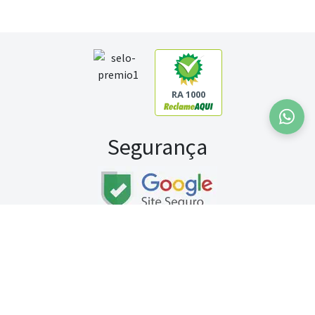
RA 1000
Segurança
Fale conosco:
WhatsApp
Seg a sex (exceto feriados) / das 8h às 20h
Sábado (9h às 13h)