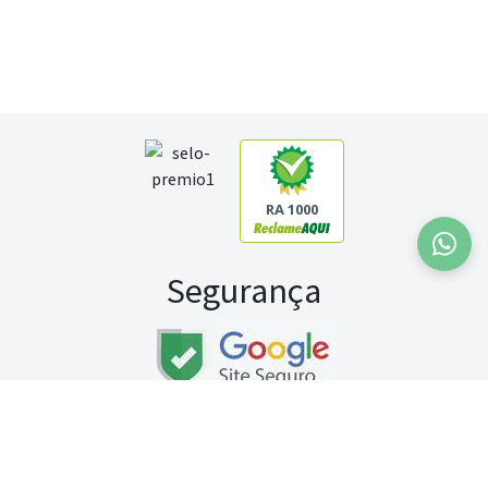
RA 1000
Segurança
Fale conosco:
WhatsApp
Seg a sex (exceto feriados) / das 8h às 20h
Sábado (9h às 13h)