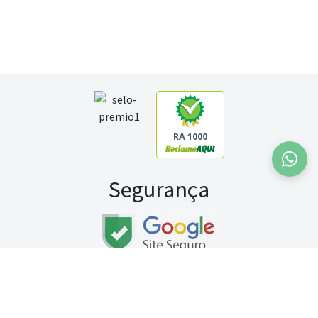
RA 1000
Segurança
Fale conosco:
WhatsApp
Seg a sex (exceto feriados) / das 8h às 20h
Sábado (9h às 13h)