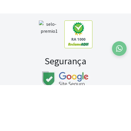
RA 1000
Segurança
Fale conosco:
WhatsApp
Seg a sex (exceto feriados) / das 8h às 20h
Sábado (9h às 13h)