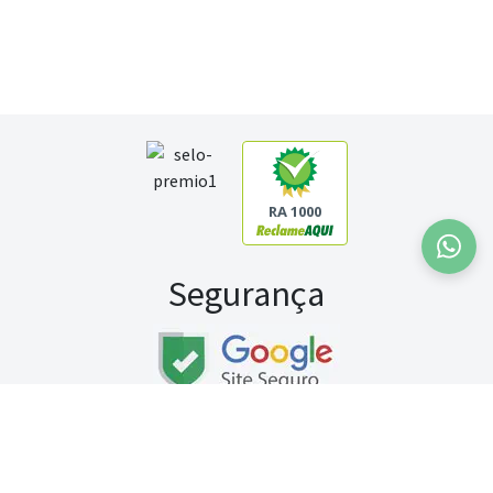
RA 1000
Segurança
Fale conosco:
WhatsApp
Seg a sex (exceto feriados) / das 8h às 20h
Sábado (9h às 13h)