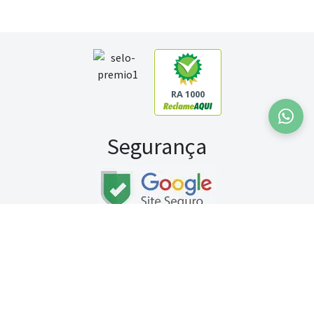
RA 1000
Segurança
Fale conosco:
WhatsApp
Seg a sex (exceto feriados) / das 8h às 20h
Sábado (9h às 13h)