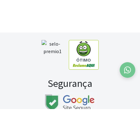
ÓTIMO
Segurança
Fale conosco:
WhatsApp
Seg a sex (exceto feriados) / das 8h às 20h
Sábado (9h às 13h)