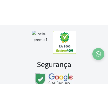
RA 1000
Segurança
Fale conosco:
WhatsApp
Seg a sex (exceto feriados) / das 8h às 20h
Sábado (9h às 13h)