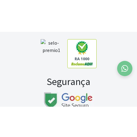
RA 1000
Segurança
Fale conosco:
WhatsApp
Seg a sex (exceto feriados) / das 8h às 20h
Sábado (9h às 13h)