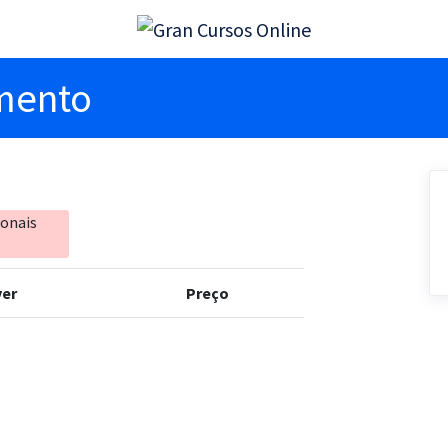
imento
ionais
er
Preço