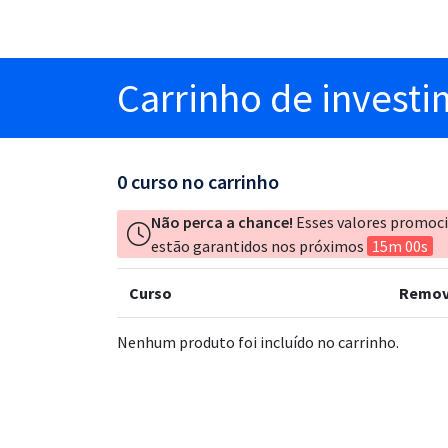
Carrinho
de invest
0
curso no carrinho
Não perca a chance!
Esses valores promoc
estão garantidos nos próximos
15m 00s
Curso
Remov
Nenhum produto foi incluído no carrinho.