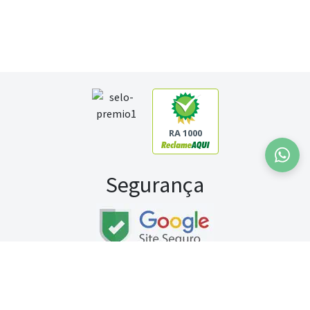
RA 1000
Segurança
Fale conosco:
WhatsApp
Seg a sex (exceto feriados) / das 8h às 20h
Sábado (9h às 13h)