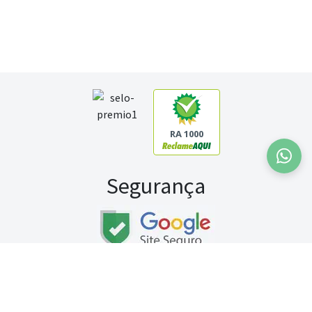
RA 1000
Segurança
Fale conosco:
WhatsApp
Seg a sex (exceto feriados) / das 8h às 20h
Sábado (9h às 13h)