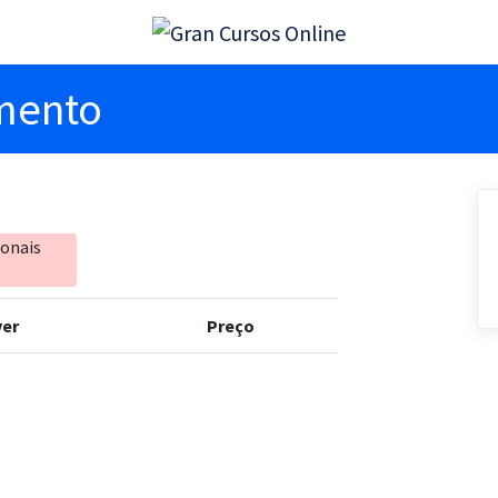
imento
ionais
er
Preço