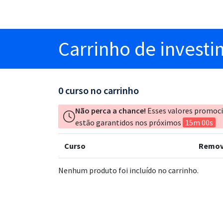
Carrinho
de invest
0
curso no carrinho
Não perca a chance!
Esses valores promoc
estão garantidos nos próximos
15m 00s
Curso
Remov
Nenhum produto foi incluído no carrinho.