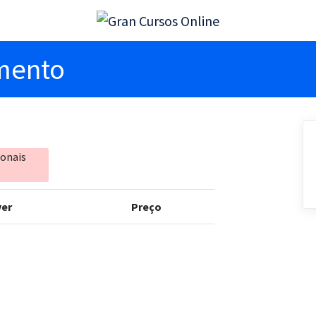
imento
ionais
er
Preço