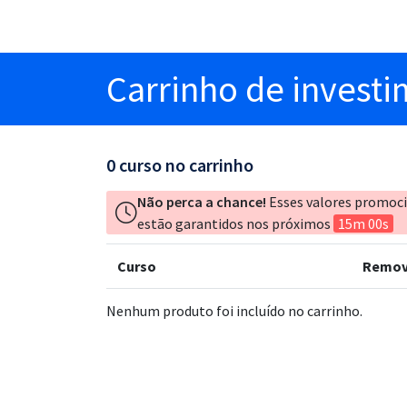
Carrinho
de invest
0
curso no carrinho
Não perca a chance!
Esses valores promoc
estão garantidos nos próximos
15m 00s
Curso
Remov
Nenhum produto foi incluído no carrinho.