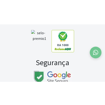
RA 1000
Segurança
Fale conosco:
WhatsApp
Seg a sex (exceto feriados) / das 8h às 20h
Sábado (9h às 13h)