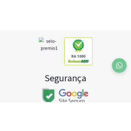
RA 1000
Segurança
Fale conosco:
WhatsApp
Seg a sex (exceto feriados) / das 8h às 20h
Sábado (9h às 13h)