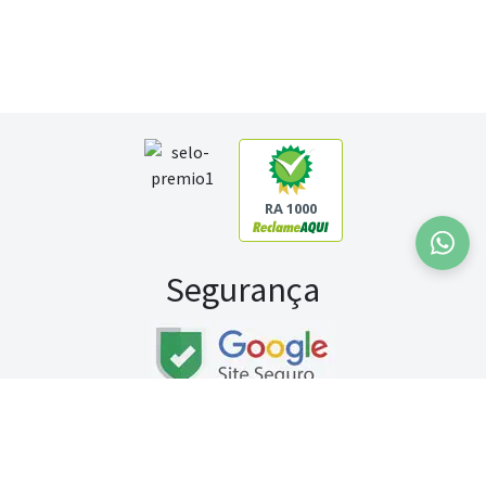
RA 1000
Segurança
Fale conosco:
WhatsApp
Seg a sex (exceto feriados) / das 8h às 20h
Sábado (9h às 13h)